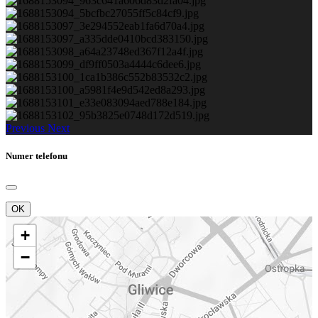
Previous
Next
Numer telefonu
OK
+
−