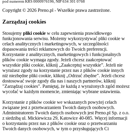
pod numerem KRS 0000976196, NIP 634 301 0768
Copyright © 2026
Preno.pl
- Wszelkie prawa zastrzeżone.
Zarządzaj cookies
Stosujemy
pliki cookie
w celu zapewnienia prawidłowego
funkcjonowania serwisu. Możemy wykorzystywać pliki cookie w
celach analitycznych i marketingowych, w szczególności
dopasowania treści reklamowych do Twoich preferencji.
Korzystanie z analitycznych, marketingowych i funkcjonalnych
plików cookie wymaga zgody. Jeżeli chcesz zaakceptować
wszystkie pliki cookie, kliknij „Zaakceptuj wszystkie”. Jeżeli nie
wyrażasz zgody na korzystanie przez nas z plików cookie innych
niż niezbędne pliki cookie, kliknij „Odrzuć zbędne”. Jeżeli chcesz
dostosować swoje zgody dla nas i naszych partnerów, kliknij
"Zarządzaj cookies". Pamiętaj, że każdą z wyrażonych zgód możesz
wycofać w każdym momencie, zmieniając wybrane ustawienia.
Korzystanie z plików cookie we wskazanych powyżej celach
związane jest z przetwarzaniem Twoich danych osobowych.
Administratorem Twoich danych osobowych jest Preno.pl Sp. z o.o.
z siedzibą ul. Mickiewicza 29, Katowice 40-085. Więcej informacji
o korzystaniu przez nas z plików cookie oraz o przetwarzaniu
Twoich danych osobowych, w tym o przysługujących Ci