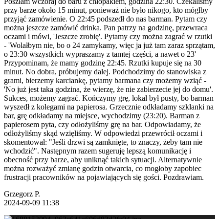
Poszłam wczoraj do baru z chłopakiem, godzina 22:30. Czekaliśmy
przy barze około 15 minut, ponieważ nie było nikogo, kto mógłby
przyjąć zamówienie. O 22:45 podszedł do nas barman. Pytam czy
można jeszcze zamówić drinka. Pan patrzy na godzinę, przewraca
oczami i mówi, 'Jeszcze zrobię'. Pytamy czy można zagrać w rzutki
- 'Wolałbym nie, bo o 24 zamykamy, więc ja już tam zaraz sprzątam,
o 23:30 wszystkich wypraszamy z tamtej części, a nawet o 23'
Przypominam, że mamy godzinę 22:45. Rzutki kupuje się na 30
minut. No dobra, próbujemy dalej. Podchodzimy do stanowiska z
grami, bierzemy karciankę, pytamy barmana czy możemy wziąć -
'No już jest taka godzina, że wierzę, że nie zabierzecie jej do domu'.
Sukces, możemy zagrać. Kończymy grę, lokal był pusty, bo barman
wyszedł z kolegami na papierosa. Grzecznie odkładamy szklanki na
bar, grę odkładamy na miejsce, wychodzimy (23:20). Barman z
papierosem pyta, czy odłożyliśmy grę na bar. Odpowiadamy, że
odłożyliśmy skąd wzięliśmy. W odpowiedzi przewrócił oczami i
skomentował: "Jeśli drzwi są zamknięte, to znaczy, żeby tam nie
wchodzić". Następnym razem sugeruję lepszą komunikację i
obecność przy barze, aby uniknąć takich sytuacji. Alternatywnie
można rozważyć zmianę godzin otwarcia, co mogłoby zapobiec
frustracji pracowników na pojawiających się gości. Pozdrawiam.
Grzegorz P.
2024-09-09 11:38