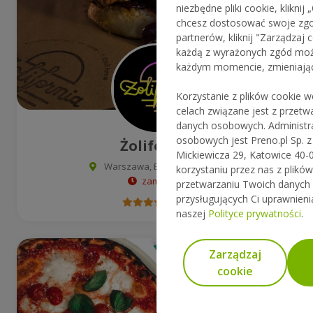
niezbędne pliki cookie, kliknij 
chcesz dostosować swoje zgod
partnerów, kliknij "Zarządzaj 
każdą z wyrażonych zgód mo
każdym momencie, zmieniając
Korzystanie z plików cookie 
celach związane jest z przet
danych osobowych. Administ
osobowych jest Preno.pl Sp. z o
Żolifornia
Mickiewicza 29, Katowice 40-0
Warszawa, Broniewskiego 7
korzystaniu przez nas z plikó
zamknięte
przetwarzaniu Twoich danych
przysługujących Ci uprawnieni
4.7
naszej
Polityce prywatności
.
Zarządzaj
cookie