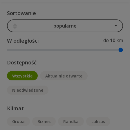
Sortowanie
popularne
W odległości
do
10
km
Dostępność
Wszystkie
Aktualnie otwarte
Nieodwiedzone
Klimat
Grupa
Biznes
Randka
Luksus