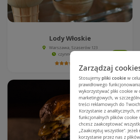
Lody Włoskie
Warszawa, Szaserów 123
czynne do 19:00
4.0
Zarządzaj cookie
Stosujemy
pliki cookie
w celu
prawidłowego funkcjonowani
wykorzystywać pliki cookie w c
marketingowych, w szczególn
treści reklamowych do Twoich 
Korzystanie z analitycznych, 
funkcjonalnych plików cookie 
chcesz zaakceptować wszystkie 
„Zaakceptuj wszystkie”. Jeżeli
korzystanie przez nas z plików